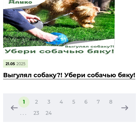
21.05
2025
Выгулял собаку?! Убери собачью бяку!
1
2
3
4
5
6
7
8
. . .
23
24