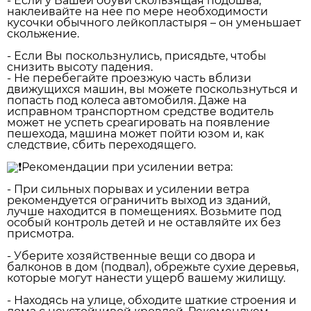
- Если у Вашей обуви скользящая подошва,
наклеивайте на нее по мере необходимости
кусочки обычного лейкопластыря – он уменьшает
скольжение.
- Если Вы поскользнулись, присядьте, чтобы
снизить высоту падения.
- Не перебегайте проезжую часть вблизи
движущихся машин, вы можете поскользнуться и
попасть под колеса автомобиля. Даже на
исправном транспортном средстве водитель
может не успеть среагировать на появление
пешехода, машина может пойти юзом и, как
следствие, сбить переходящего.
Рекомендации при усилении ветра:
- При сильных порывах и усилении ветра
рекомендуется ограничить выход из зданий,
лучше находится в помещениях. Возьмите под
особый контроль детей и не оставляйте их без
присмотра.
- Уберите хозяйственные вещи со двора и
балконов в дом (подвал), обрежьте сухие деревья,
которые могут нанести ущерб вашему жилищу.
- Находясь на улице, обходите шаткие строения и