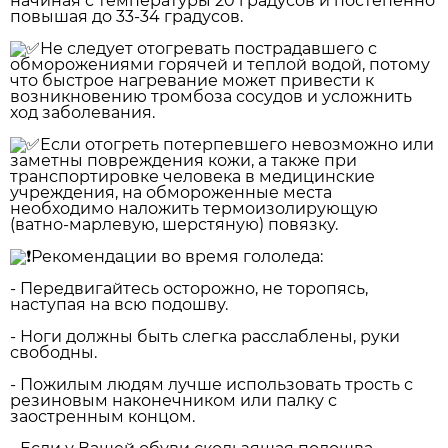
начиная с температуры 20 градусов и постепенно
повышая до 33-34 градусов.
Не следует отогревать пострадавшего с
обморожениями горячей и теплой водой, потому
что быстрое нагревание может привести к
возникновению тромбоза сосудов и усложнить
ход заболевания.
Если отогреть потерпевшего невозможно или
заметны повреждения кожи, а также при
транспортировке человека в медицинские
учреждения, на обмороженные места
необходимо наложить термоизолирующую
(ватно-марлевую, шерстяную) повязку.
Рекомендации во время гололеда:
- Передвигайтесь осторожно, не торопясь,
наступая на всю подошву.
- Ноги должны быть слегка расслаблены, руки
свободны.
- Пожилым людям лучше использовать трость с
резиновым наконечником или палку с
заостренным концом.