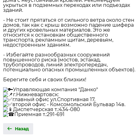
дома с неустойчивой кровлей. Рекомендуем
укрыться в подземных переходах или подъездах
зданий.
- Не стоит прятаться от сильного ветра около стен
домов, так как с крыш возможно падение шифера
и других кровельных материалов. Это же
относится к остановкам общественного
транспорта, рекламным щитам, деревьям,
недостроенным зданиям.
- Избегайте разнообразных сооружений
повышенного риска (мостов, эстакад,
трубопроводов, линий электропередач,
потенциально опасных промышленных объектов).
Берегите себя и своих близких!
Управляющая компания "Данко"
г.Нижневартовск:
главный офис ул.Спортивная 17,
второй офис - Комсомольский Бульвар 14в.
Диспетчерская т.:434-080
Приемная т.:291-691
Назад