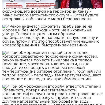
В связи с сезонным понижением температуры
окружающего воздуха на территории Ханты-
Мансийского автономного округа - Югры будьте
осторожны, соблюдайте меры безопасности:
Рекомендуется сократить пребывание на
морозе и без необходимости не выходить на
улицу. Следует тщательным образом
подбирать одежду: не надевать тесную одежду и
обувь, потому что это способствует уменьшению
кровообращения и быстрому замерзанию.
При обморожении первой степени, для
которого характерно покраснение конечностей,
рекомендуется поместить человека в теплое
помещение, массировать конечности, но не
следует их согревать с помощью высокой
температуры (на батарее отопления, горячей или
теплой водой) - перепады температуры ухудшают
состояние и последствия при обморожении.
При обморожении второй-четвертой степени
(бледность, потеря чувствительности
конечностей) следует отогревать пострадавшего с
помощью теплого воздуха (применять фен и
другие нагревательные приборы) или воды,